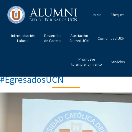
Inicio
Chequea
Intermediación
Desarrollo
Asociación
Comunidad UCN
Laboral
de Carrera
Alumni UCN
Promueve
Servicios
tu emprendimiento
#EgresadosUCN