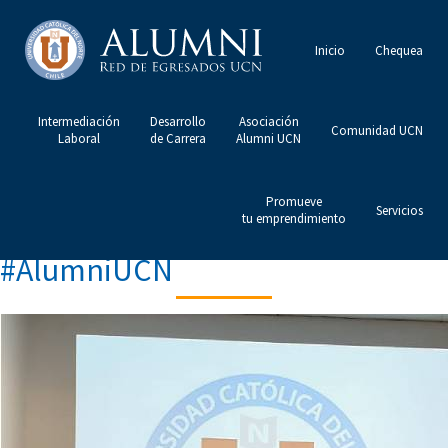
Inicio
Chequea
Intermediación
Desarrollo
Asociación
Comunidad UCN
Laboral
de Carrera
Alumni UCN
Promueve
Servicios
tu emprendimiento
#AlumniUCN