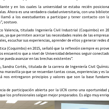
ante y en los cuales la universidad se estaba recién posicion
alas. Ahora es una verdadera ciudad universitaria, con una bibliot
 llamó a los exestudiantes a participar y tener contacto con l
”, sostuvo.
 Valencia, titulado Ingeniería Civil Industrial (Coquimbo) en 2
as, ya que permiten acercar las necesidades reales de las empresa
es, escuchar sus experiencias, aprender de ellos y generar redes 
ética (Coquimbo) en 2015, señaló que la reflexión siempre es prov
dos encuentro que a nivel de Universidad debemos seguir conectado
 se pueda avanzar en las brechas existentes”.
Sandra Cortés, titulada de la carrera de Ingeniería Civil Químic
una maravilla ya que se recuerdan tantas cosas, experiencias y es 
á nos entregaron principios y valores que son la base fundam
cia de participación abierta por la UCN como una oportunidad pa
que los profesionales salgan mejor preparados. Es algo muy enriq