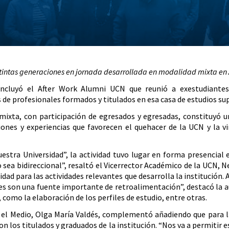
istintas generaciones en jornada desarrollada en modalidad mixta e
incluyó el After Work Alumni UCN que reunió a exestudiantes 
 de profesionales formados y titulados en esa casa de estudios sup
mixta, con participación de egresados y egresadas, constituyó un
ones y experiencias que favorecen el quehacer de la UCN y la vi
stra Universidad”, la actividad tuvo lugar en forma presencial
sea bidireccional”, resaltó el Vicerrector Académico de la UCN, N
dad para las actividades relevantes que desarrolla la institución.
s son una fuente importante de retroalimentación”, destacó la au
, como la elaboración de los perfiles de estudio, entre otras.
n el Medio, Olga María Valdés, complementó añadiendo que para la
on los titulados y graduados de la institución. “Nos va a permitir e