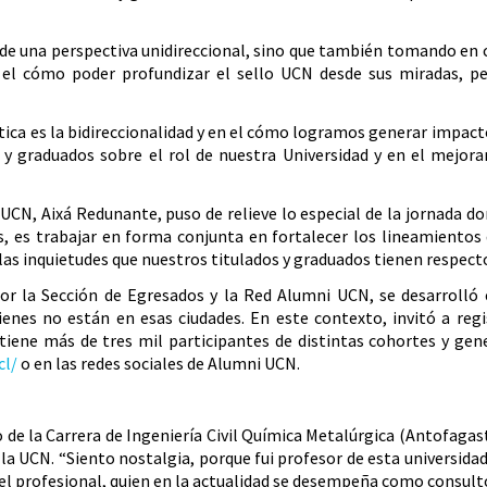
sde una perspectiva unidireccional, sino que también tomando en 
el cómo poder profundizar el sello UCN desde sus miradas, p
tica es la bidireccionalidad y en el cómo logramos generar impact
s y graduados sobre el rol de nuestra Universidad y en el mejo
 UCN, Aixá Redunante, puso de relieve lo especial de la jornada d
, es trabajar en forma conjunta en fortalecer los lineamientos
as inquietudes que nuestros titulados y graduados tienen respecto
por la Sección de Egresados y la Red Alumni UCN, se desarroll
nes no están en esas ciudades. En este contexto, invitó a regis
a tiene más de tres mil participantes de distintas cohortes y ge
cl/
o en las redes sociales de Alumni UCN.
 de la Carrera de Ingeniería Civil Química Metalúrgica (Antofagasta
la UCN. “Siento nostalgia, porque fui profesor de esta universida
la el profesional, quien en la actualidad se desempeña como consul