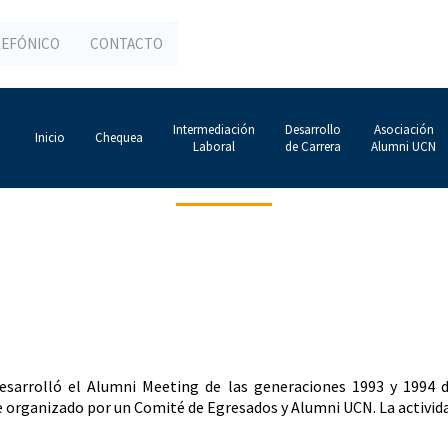
LEFÓNICO
CONTACTO
Intermediación
Desarrollo
Asociación
Inicio
Chequea
Laboral
de Carrera
Alumni UCN
arrolló el Alumni Meeting de las generaciones 1993 y 1994 de 
ue organizado por un Comité de Egresados y Alumni UCN. La activi