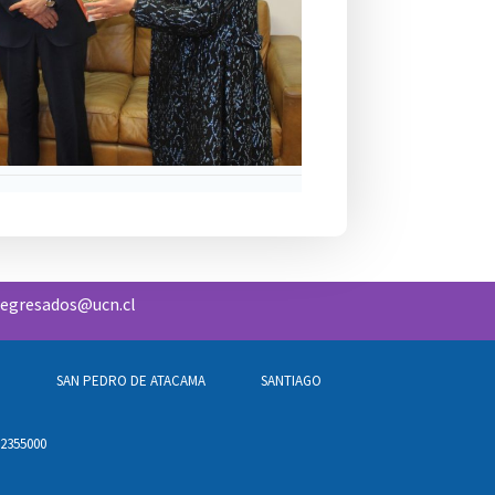
egresados@ucn.cl
O
SAN PEDRO DE ATACAMA
SANTIAGO
 2355000