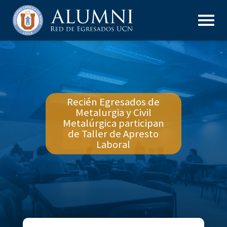
Recién Egresados de
Metalurgia y Civil
Metalúrgica participan
de Taller de Apresto
Laboral